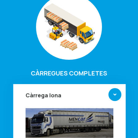
CÀRREGUES COMPLETES
Càrrega lona