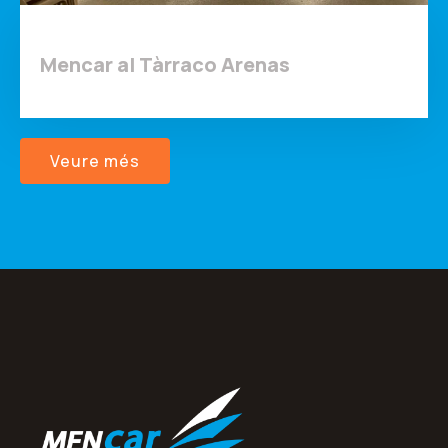
Mencar al Tàrraco Arenas
Veure més