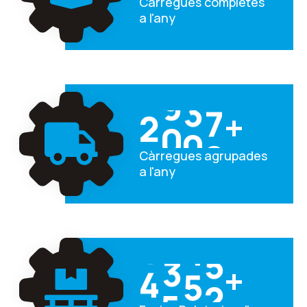
Càrregues completes
a l'any
2
0
0
0
+
Càrregues agrupades
a l'any
4
5
0
0
+