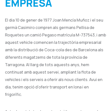
EMPRESA
El dia 10 de gener de 1977 Joan Mencía Muñoz i el seu
germà Casimiro compren als germans Pellisa de
Roquetes un camió Pegaso matrícula M-737543, i amb
aquest vehicle comencen la trajectòria empresarial
amb la distribució de Coca-cola des de Barcelona als
diferents magatzems de tota la província de
Tarragona. Al llarg de tots aquests anys, hem
continuat amb aquest servei, ampliant la flota de
vehicles i els serveis a oferir als nous clients. Avui en
dia, tenim opció d’oferir transport en lona i en
frigorífic.