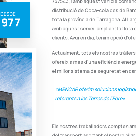
737543, i amb aquest vehicle comence
distribució de Coca-cola des de Bar
DESDE
9
7
7
tota la província de Tarragona. Al ll
amb aquest servei, ampliant la flota d
clients. Avui en dia, tenim opció d’ofer
Actualment, tots els nostres tràilers
ofereix a més d’una eficiència energ
el millor sistema de seguretat en car
«MENCAR oferim solucions logístiq
referents a les Terres de l’Ebre»
Els nostres treballadors compten amb
del transport aportant el nostre pilar