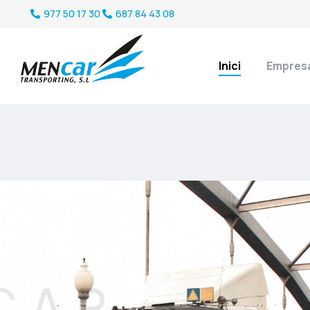
977 50 17 30
687 84 43 08
Inici
Empres
CAR