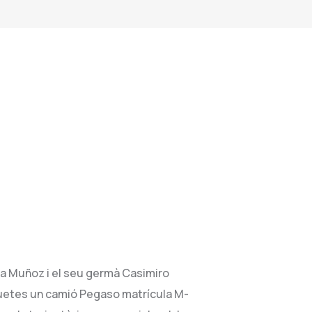
ía Muñoz i el seu germà Casimiro
uetes un camió Pegaso matrícula M-