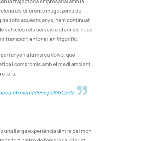
n la trajectòria empresarial amb la
celona als diferents magatzems de
arg de tots aquests anys, hem continuat
e vehicles i els serveis a oferir als nous
ir transport en lona i en frigorífic.
 pertanyen a la marca Volvo, que
ètica i compromís amb el medi ambient,
retera.
ues amb mercaderia paletitzada,
 una llarga experiència dintre del món
 més fort dintre de l’empresa, oferint